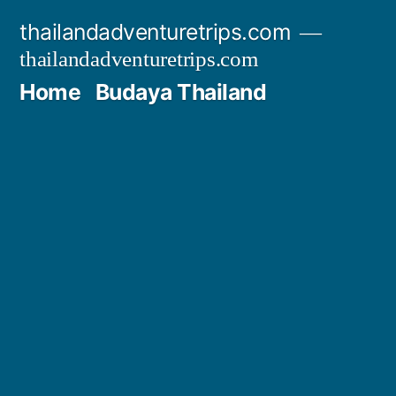
Skip
thailandadventuretrips.com
to
thailandadventuretrips.com
content
Home
Budaya Thailand