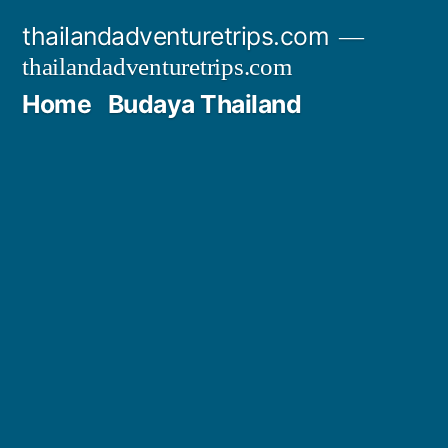
Skip
thailandadventuretrips.com
to
thailandadventuretrips.com
content
Home
Budaya Thailand