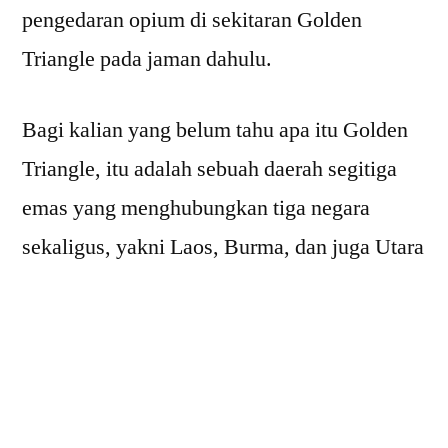
pengedaran opium di sekitaran Golden
Triangle pada jaman dahulu.
Bagi kalian yang belum tahu apa itu Golden
Triangle, itu adalah sebuah daerah segitiga
emas yang menghubungkan tiga negara
sekaligus, yakni Laos, Burma, dan juga Utara
Thailand. Dulunya tempat ini merupakan
pusatnya dari pengedaran opium. Awalnya
opium digunakan untuk keperluan medis
hingga pada akhirnya disalahgunakan dan
pemerindah Thailand mengeluarkan aturan